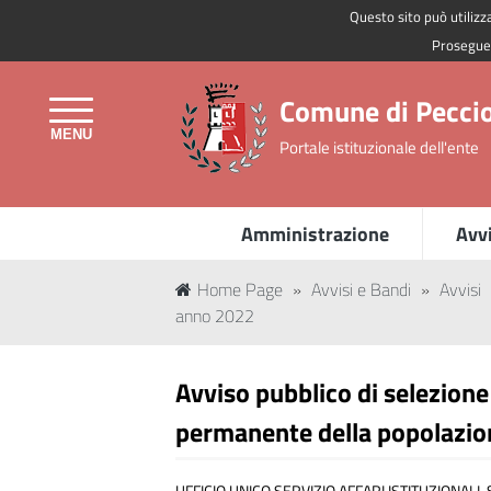
Questo sito può utilizza
Regione Toscana
Proseguen
Comune di Peccio
Portale istituzionale dell'ente
Amministrazione
Avvi
Home Page
»
Avvisi e Bandi
»
Avvisi
anno 2022
Avviso pubblico di selezione 
permanente della popolazion
UFFICIO UNICO SERVIZIO AFFARI ISTITUZIONAL