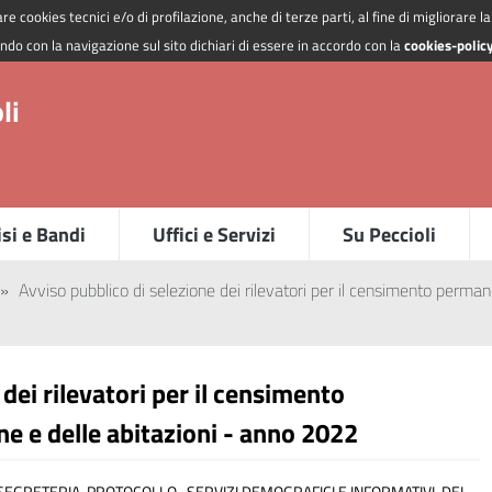
re cookies tecnici e/o di profilazione, anche di terze parti, al fine di migliorare 
do con la navigazione sul sito dichiari di essere in accordo con la
cookies-polic
li
si e Bandi
Uffici e Servizi
Su Peccioli
»
Avviso pubblico di selezione dei rilevatori per il censimento perman
dei rilevatori per il censimento
e e delle abitazioni - anno 2022
I, SEGRETERIA, PROTOCOLLO, SERVIZI DEMOGRAFICI E INFORMATIVI DEI