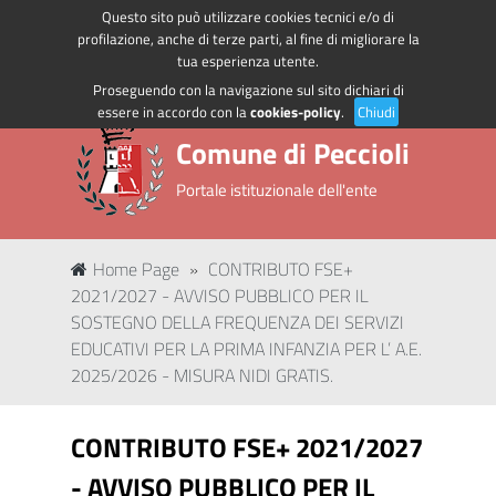
Questo sito può utilizzare cookies tecnici e/o di
Regione Toscana
Accedi ai servizi
profilazione, anche di terze parti, al fine di migliorare la
tua esperienza utente.
Proseguendo con la navigazione sul sito dichiari di
essere in accordo con la
cookies-policy
.
Chiudi
Comune di Peccioli
Portale istituzionale dell'ente
Home Page
»
CONTRIBUTO FSE+
2021/2027 - AVVISO PUBBLICO PER IL
SOSTEGNO DELLA FREQUENZA DEI SERVIZI
EDUCATIVI PER LA PRIMA INFANZIA PER L’ A.E.
2025/2026 - MISURA NIDI GRATIS.
CONTRIBUTO FSE+ 2021/2027
- AVVISO PUBBLICO PER IL